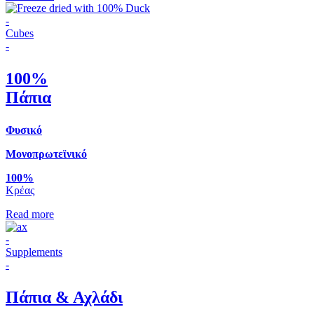
-
Cubes
-
100%
Πάπια
Φυσικό
Μονοπρωτεϊνικό
100%
Κρέας
Read more
-
Supplements
-
Πάπια & Αχλάδι