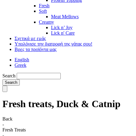
Protein Topping
Fresh
Soft
Meat Mellows
Creamy
Lick n’ Joy
Lick n' Care
Σχετικά με εμάς
Υπολόγισε την διατροφή της γάτας σου!
Βρες τα προϊόντα μας
English
Greek
Search
Fresh treats, Duck & Catnip
Back
-
Fresh Treats
-