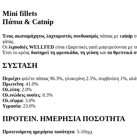
Mini fillets
Πάπια & Catnip
Ένας ακαταμάχητος λαχταριστός συνδυασμός
πάπιας με
catnip
σε
γάτας.
Οι
λιχουδιές WELLFED
είναι εξαιρετικές γιατί μαγειρεύονται με 
Έτσι το κρέας
διατηρεί τη φρεσκάδα, τη γεύση
και
τα θρεπτικά 
ΣΥΣΤΑΣΗ
Περιέχει
φιλέτο πάπιας 96.3%, γλυκερίνη 2.5%, σορβιτόλη 1%, αλάτ
Πρωτεΐνη
: 41.0%
Ολ.λίπη
: 2.0%
Ολ.ινώδεις ουσίες
: 0.3%
Ολ.τέφρα
: 3.0%
Υγρασία
: 23.0%
ΠΡΟΤΕΙΝ. ΗΜΕΡΗΣΙΑ ΠΟΣΟΤΗΤΑ
Προτεινόμενη ημερήσια ποσότητα
: 5-10τμχ