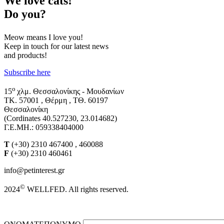
We
love cats!
Do you?
Meow means I love you!
Keep in touch for our latest news
and products!
Subscribe here
o
15
χλμ. Θεσσαλονίκης - Μουδανίων
ΤΚ. 57001 , Θέρμη , ΤΘ. 60197
Θεσσαλονίκη
(Cordinates 40.527230, 23.014682)
Γ.Ε.ΜΗ.: 059338404000
T
(+30) 2310 467400 , 460088
F
(+30) 2310 460461
info@petinterest.gr
©
2024
WELLFED. All rights reserved.