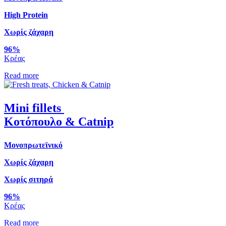
High Protein
Χωρίς ζάχαρη
96%
Κρέας
Read more
Mini fillets
Κοτόπουλο & Catnip
Μονοπρωτεϊνικό
Χωρίς ζάχαρη
Χωρίς σιτηρά
96%
Κρέας
Read more