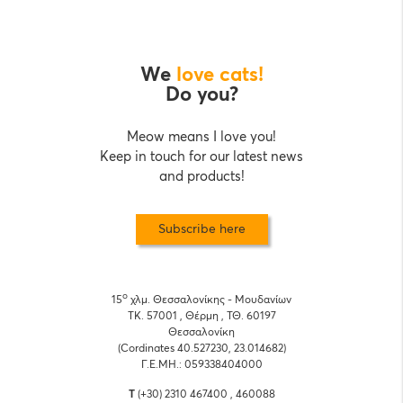
We
love cats!
Do you?
Meow means I love you!
Keep in touch for our latest news
and products!
Subscribe here
o
15
χλμ. Θεσσαλονίκης - Μουδανίων
ΤΚ. 57001 , Θέρμη , ΤΘ. 60197
Θεσσαλονίκη
(Cordinates 40.527230, 23.014682)
Γ.Ε.ΜΗ.: 059338404000
T
(+30) 2310 467400 , 460088