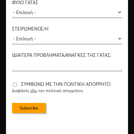
ΦΎΛΟ ΓΆΤΑΣ
WELLFED προετοιμάζονται με ακρίβεια για να παρέχουν
στη γάτα σας την ενέργεια που χρειάζεται για δια βίου
υγεία, ευεξία και ευτυχία.
ΣΤΕΙΡΩΜΈΝΟΣ/Η
SCROLL
ΙΔΙΑΊΤΕΡΑ ΠΡΟΒΛΉΜΑΤΑ/ΑΝΆΓΚΕΣ ΤΗΣ ΓΆΤΑΣ;
ΣΥΜΦΩΝΏ ΜΕ ΤΗΝ ΠΟΛΙΤΙΚΉ ΑΠΟΡΡΉΤΟ
Διαβάστε
εδώ
την πολιτική απορρήτου