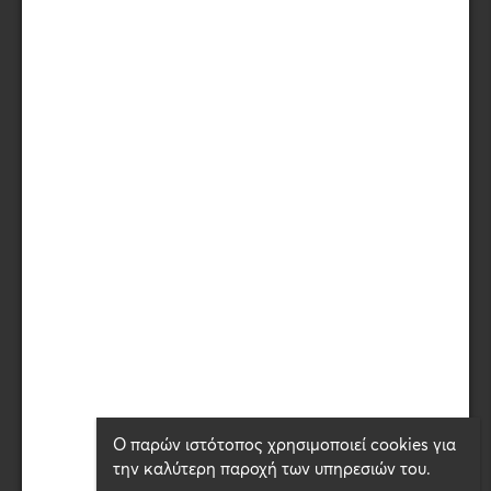
Meow means I love you!
Keep in touch for our latest news
and products!
Subscribe here
o
15
χλμ. Θεσσαλονίκης - Μουδανίων
ΤΚ. 57001 , Θέρμη , ΤΘ. 60197
Θεσσαλονίκη
(Cordinates 40.527230, 23.014682)
Γ.Ε.ΜΗ.: 059338404000
T
(+30) 2310 467400 , 460088
F
(+30) 2310 460461
info@petinterest.gr
©
2024
WELLFED. All rights reserved.
Ο παρών ιστότοπος χρησιμοποιεί cookies για
την καλύτερη παροχή των υπηρεσιών του.