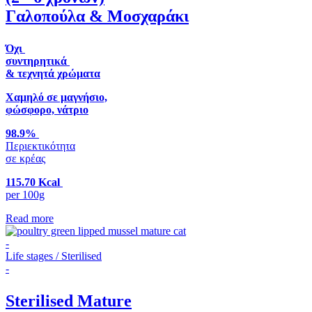
Γαλοπούλα & Μοσχαράκι
Όχι
συντηρητικά
& τεχνητά χρώματα
Χαμηλό σε μαγνήσιο,
φώσφορο, νάτριο
98.9%
Περιεκτικότητα
σε κρέας
115.70 Kcal
per 100g
Read more
-
Life stages / Sterilised
-
Sterilised Mature