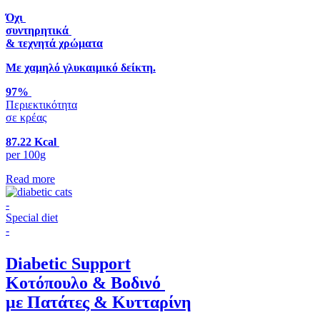
Όχι
συντηρητικά
& τεχνητά χρώματα
Με χαμηλό γλυκαιμικό δείκτη
.
97%
Περιεκτικότητα
σε κρέας
87.22 Kcal
per 100g
Read more
-
Special diet
-
Diabetic Support
Κοτόπουλο & Βοδινό
με Πατάτες & Κυτταρίνη