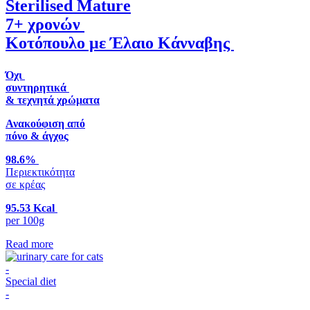
Sterilised Mature
7+ χρονών
Κοτόπουλο με Έλαιο Κάνναβης
Όχι
συντηρητικά
& τεχνητά χρώματα
Ανακούφιση από
πόνο & άγχος
98.6%
Περιεκτικότητα
σε κρέας
95.53 Kcal
per 100g
Read more
-
Special diet
-