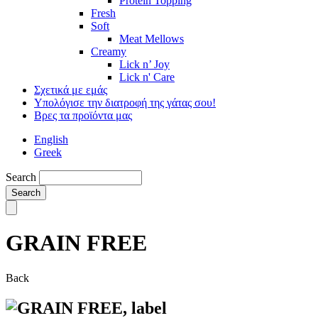
Protein Topping
Fresh
Soft
Meat Mellows
Creamy
Lick n’ Joy
Lick n' Care
Σχετικά με εμάς
Υπολόγισε την διατροφή της γάτας σου!
Βρες τα προϊόντα μας
English
Greek
Search
GRAIN FREE
Back