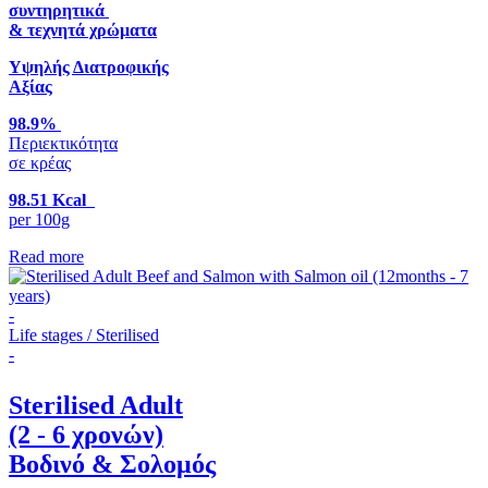
συντηρητικά
& τεχνητά χρώματα
Υψηλής Διατροφικής
Αξίας
98.9%
Περιεκτικότητα
σε κρέας
98.51 Kcal
per 100g
Read more
-
Life stages / Sterilised
-
Sterilised Adult
(2 - 6 χρονών)
Βοδινό & Σολομός