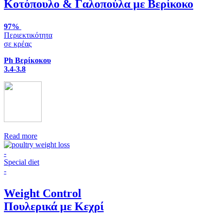
Κοτόπουλο & Γαλοπούλα με Βερίκοκο
97%
Περιεκτικότητα
σε κρέας
Ph Βερίκοκου
3.4-3.8
Read more
-
Special diet
-
Weight Control
Πουλερικά με Κεχρί