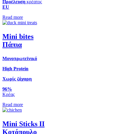
Προέλευση
κρέατος
EU
Read more
Mini bites
Πάπια
Μονοπρωτεϊνικό
High Protein
Χωρίς ζάχαρη
96%
Κρέας
Read more
Mini Sticks II
Κοτόπουλο