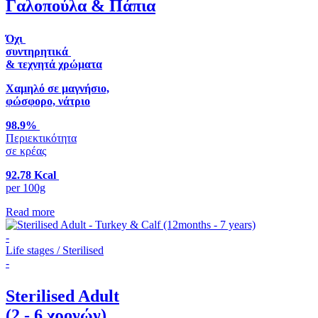
Γαλοπούλα & Πάπια
Όχι
συντηρητικά
& τεχνητά χρώματα
Χαμηλό σε μαγνήσιο,
φώσφορο, νάτριο
98.9%
Περιεκτικότητα
σε κρέας
92.78 Kcal
per 100g
Read more
-
Life stages / Sterilised
-
Sterilised Adult
(2 - 6 χρονών)