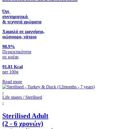
Όχι
συντηρητικά
& τεχνητά χρώματα
Χαμηλό σε μαγνήσιο,
φώσφορο, νάτριο
98.9%
Περιεκτικότητα
σε κρέας
91.81 Kcal
per 100g
Read more
-
Life stages / Sterilised
-
Sterilised Adult
(2 - 6 χρονών)