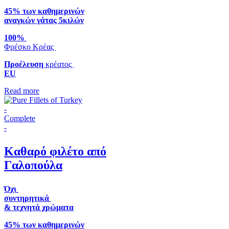
45% των καθημερινών
αναγκών γάτας 5κιλών
100%
Φρέσκο Κρέας
Προέλευση
κρέατος
EU
Read more
-
Complete
-
Καθαρό φιλέτο από
Γαλοπούλα
Όχι
συντηρητικά
& τεχνητά χρώματα
45% των καθημερινών