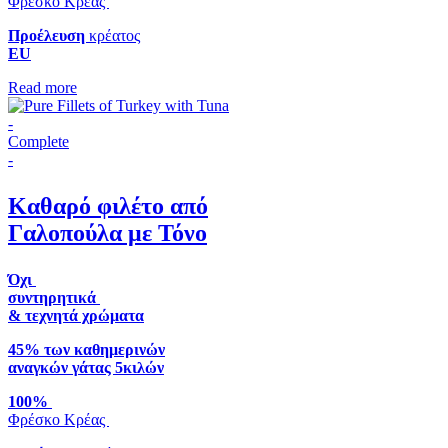
Φρέσκο Κρέας
Προέλευση
κρέατος
EU
Read more
-
Complete
-
Καθαρό φιλέτο από
Γαλοπούλα με Τόνο
Όχι
συντηρητικά
& τεχνητά χρώματα
45% των καθημερινών
αναγκών γάτας 5κιλών
100%
Φρέσκο Κρέας