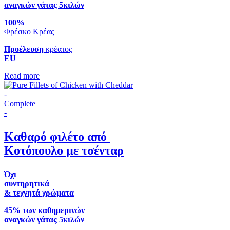
αναγκών γάτας 5κιλών
100%
Φρέσκο Κρέας
Προέλευση
κρέατος
EU
Read more
-
Complete
-
Καθαρό φιλέτο από
Κοτόπουλο με τσένταρ
Όχι
συντηρητικά
& τεχνητά χρώματα
45% των καθημερινών
αναγκών γάτας 5κιλών