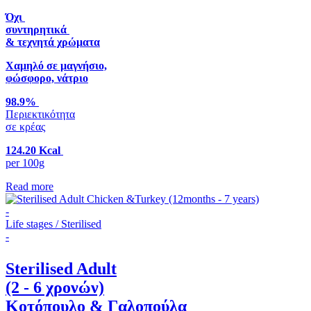
Όχι
συντηρητικά
& τεχνητά χρώματα
Χαμηλό σε μαγνήσιο,
φώσφορο, νάτριο
98.9%
Περιεκτικότητα
σε κρέας
124.20 Kcal
per 100g
Read more
-
Life stages / Sterilised
-
Sterilised Adult
(2 - 6 χρονών)
Κοτόπουλο & Γαλοπούλα