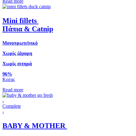
Read more
Mini fillets
Πάπια & Catnip
Μονοπρωτεϊνικό
Χωρίς ζάχαρη
Χωρίς σιτηρά
96%
Κρέας
Read more
-
Complete
-
BABY & MOTHER