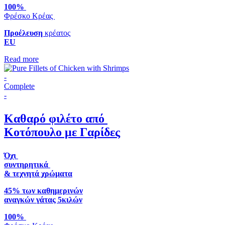
100%
Φρέσκο Κρέας
Προέλευση
κρέατος
EU
Read more
-
Complete
-
Καθαρό φιλέτο από
Κοτόπουλο με Γαρίδες
Όχι
συντηρητικά
& τεχνητά χρώματα
45% των καθημερινών
αναγκών γάτας 5κιλών
100%